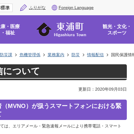
ふりがな
Foreign Language
健康・医療
観光・文化・
・福祉
スポーツ
防災課
危機管理係
業務案内
防災
情報配信
国民保護情
信について
更新日：2020年09月03日
（MVNO）が扱うスマートフォンにおける緊
て
ては、エリアメール・緊急速報メールにより携帯電話・スマート