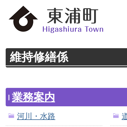
維持修繕係
業務案内
河川・水路