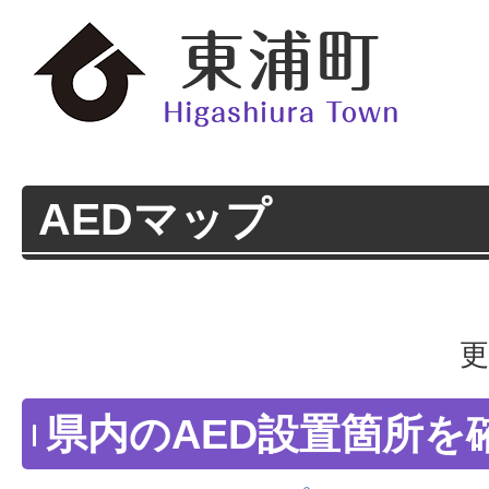
AEDマップ
更
県内のAED設置箇所を