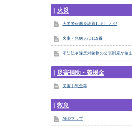
火災
火災警報器を設置しましょう!
火事・急病人は119番
消防法令違反対象物の公表制度が始
災害補助・義援金
災害弔慰金等
救急
AEDマップ