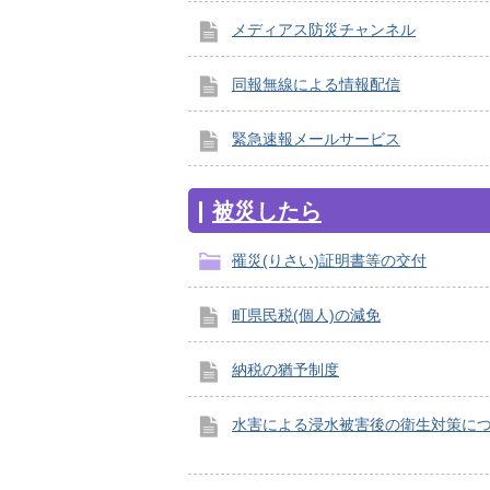
メディアス防災チャンネル
同報無線による情報配信
緊急速報メールサービス
被災したら
罹災(りさい)証明書等の交付
町県民税(個人)の減免
納税の猶予制度
水害による浸水被害後の衛生対策に