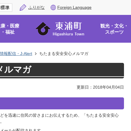
ふりがな
Foreign Language
健康・医療
観光・文化・
・福祉
スポーツ
情報配信・J-Alert
ちたまる安全安心メルマガ
メルマガ
更新日：2018年04月04日
どを迅速に住民の皆さまにお伝えするため、「ちたまる安全安心
。
メールが配信されます。