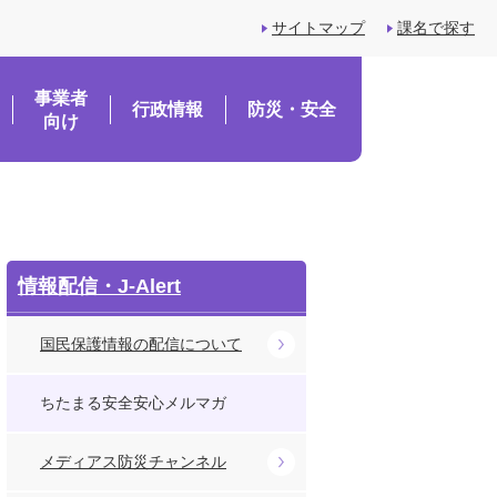
サイトマップ
課名で探す
事業者
行政情報
防災・安全
向け
情報配信・J-Alert
国民保護情報の配信について
ちたまる安全安心メルマガ
メディアス防災チャンネル