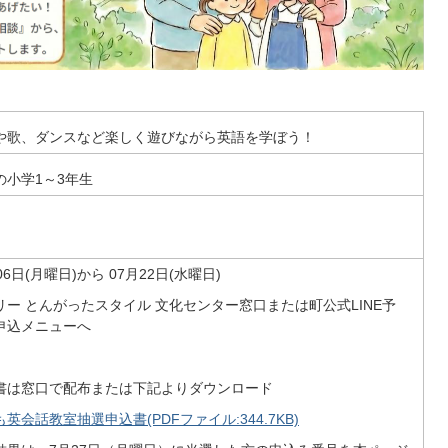
や歌、ダンスなど楽しく遊びながら英語を学ぼう！
の小学1～3年生
06日(月曜日)から 07月22日(水曜日)
リー とんがったスタイル 文化センター窓口または町公式LINE予
申込メニューへ
書は窓口で配布または下記よりダウンロード
英会話教室抽選申込書(PDFファイル:344.7KB)