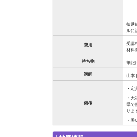
抽選
ルに
受講料
費用
材料
持ち物
筆記
講師
山本
・定
・天
備考
県で
りま
・暑