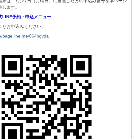
結果は、7月27日（月曜日）に当選した方の申込み番号を本ページ
表します。
式LINE予約・申込メニュー
よりお申込みください。
://page.line.me/064hgvda