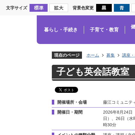
文字サイズ
背景色変更
暮らし・手続き
子育て・教育
現在のページ
ホーム
募集
講座・
子ども英会話教室
開催場所・会場
藤江コミュニテ
開催日・期間
2026年8月24
日）、26日（水
時30分
イベントの種類分野
講座・講習 / 文