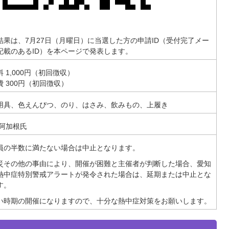
結果は、7月27日（月曜日）に当選した方の申請ID（受付完了メー
記載のあるID）を本ページで発表します。
 1,000円（初回徴収）
費 300円（初回徴収）
用具、色えんぴつ、のり、はさみ、飲みもの、上履き
 阿加根氏
員の半数に満たない場合は中止となります。
災その他の事由により、開催が困難と主催者が判断した場合、愛知
熱中症特別警戒アラートが発令された場合は、延期または中止とな
す。
い時期の開催になりますので、十分な熱中症対策をお願いします。