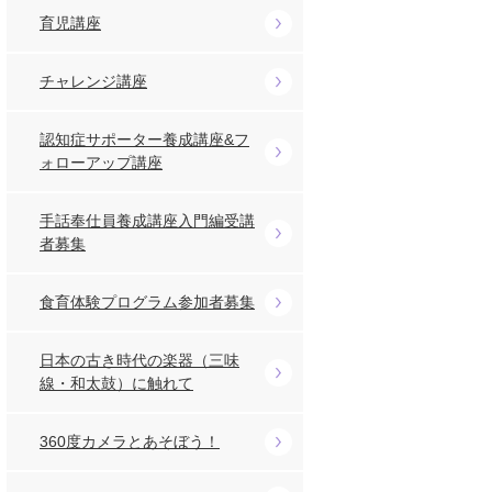
育児講座
チャレンジ講座
認知症サポーター養成講座&フ
ォローアップ講座
手話奉仕員養成講座入門編受講
者募集
食育体験プログラム参加者募集
日本の古き時代の楽器（三味
線・和太鼓）に触れて
360度カメラとあそぼう！