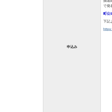
抽選
で発
町公
下記
https
申込み