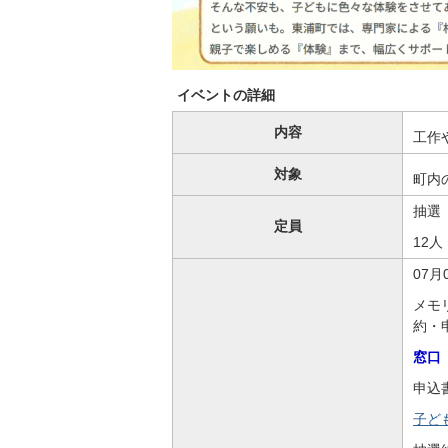
イベントの詳細
内容
工作
対象
町内
抽選
定員
12人
07月
メモ
約・
窓口
申込
子ども