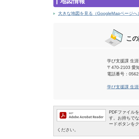
地図情報
大きな地図を見る（GoogleMapページへ
この
学び支援課 生
〒470-210
電話番号：0562-
学び支援課 生
PDFファイルを閲
す。お持ちでない方
ードボタンを
ください。