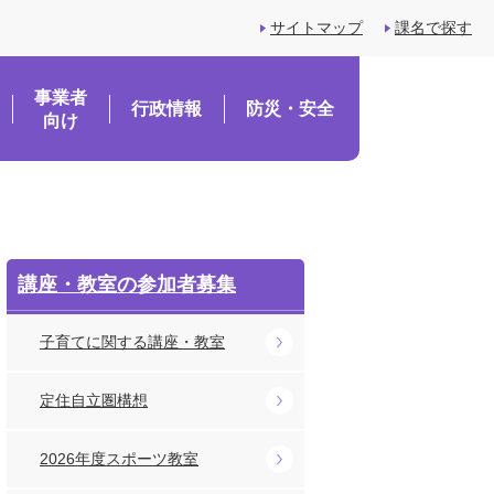
サイトマップ
課名で探す
事業者
行政情報
防災・安全
向け
講座・教室の参加者募集
子育てに関する講座・教室
定住自立圏構想
2026年度スポーツ教室