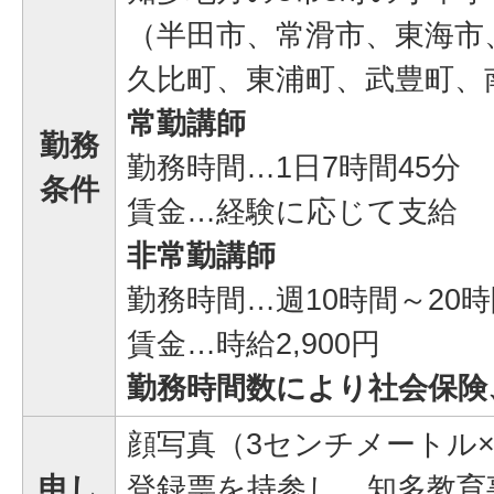
（半田市、常滑市、東海市
久比町、東浦町、武豊町、
常勤講師
勤務
勤務時間…1日7時間45分
条件
賃金…経験に応じて支給
非常勤講師
勤務時間…週10時間～20
賃金…時給2,900円
勤務時間数により社会保険
顔写真（3センチメートル
申し
登録票を持参し、知多教育