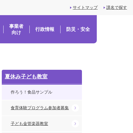
サイトマップ
課名で探す
事業者
行政情報
防災・安全
向け
夏休み子ども教室
作ろう！食品サンプル
食育体験プログラム参加者募集
子ども金管楽器教室