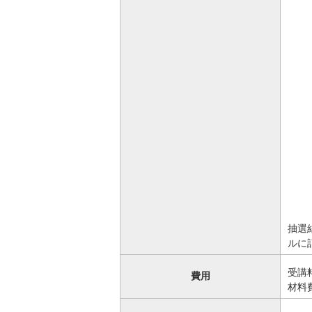
抽選
ルに
受講
費用
材料費