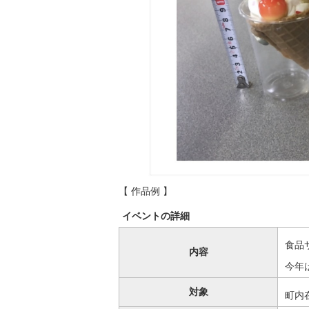
【 作品例 】
イベントの詳細
食品
内容
今年
対象
町内