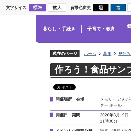
文字サイズ
背景色変更
暮らし・手続き
子育て・教育
現在のページ
ホーム
募集
夏休み
作ろう！食品サン
開催場所・会場
メモリー とんが
ター ホール
開催日・期間
2026年8月19
11時30分
イベントの種類分野
講座・講習 / 文