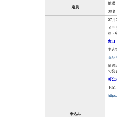
抽選
定員
30名
07月
メモ
約・
窓口
申込
食品サ
抽選
で発
町公
下記
https
申込み