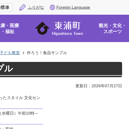
ふりがな
Foreign Language
健康・医療
観光・文化・
・福祉
スポーツ
子ども教室
作ろう！食品サンプル
プル
更新日：2026年07月27日
ったスタイル 文化セン
日（水曜日）午前10時～
化・芸術