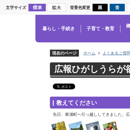
文字サイズ
背景色変更
暮らし・手続き
子育て・教育
現在のページ
ホーム
よくあるご質
広報ひがしうらが
教えてください
先日、東浦町へ引っ越ししてきました。広