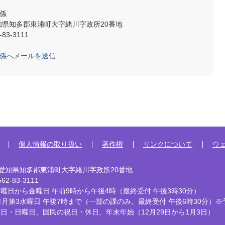
係
2 愛知県知多郡東浦町大字緒川字政所20番地
83-3111
聴係へメールを送信
個人情報の取り扱い
著作権
リンクについて
ウ
92 愛知県知多郡東浦町大字緒川字政所20番地
2-83-3111
曜日から金曜日 午前9時から午後4時
（最終受付 午後3時30分）
毎月第3水曜日 午後7時まで
（一部の課のみ。最終受付 午後6時30分）※
曜日・日曜日、国民の祝日・休日、
年末年始（12月29日から1月3日）