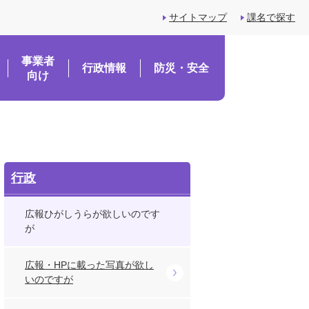
サイトマップ
課名で探す
事業者
行政情報
防災・安全
向け
行政
広報ひがしうらが欲しいのです
が
広報・HPに載った写真が欲し
いのですが