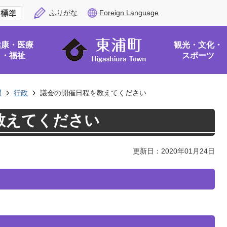
ふりがな
Foreign Language
健康・医療
観光・文化・
・福祉
スポーツ
問
行政
議会の開催日程を教えてください
教えてください
更新日：2020年01月24日