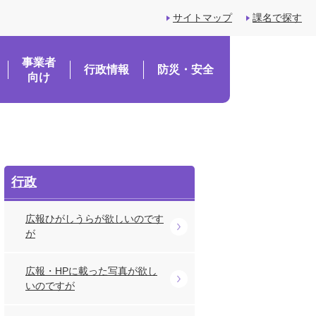
サイトマップ
課名で探す
事業者
行政情報
防災・安全
向け
行政
広報ひがしうらが欲しいのです
が
広報・HPに載った写真が欲し
いのですが