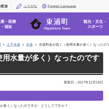
ふりがな
Foreign Language
健康・医療
観光・文化・
・福祉
スポーツ
問
上下水道
水道
水道料金が高く（使用水量が多く）なったの
使用水量が多く）なったのです
更新日：2017年12月19日
が多く）なったのですが、どうしてですか？