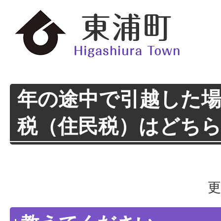
年の途中で引越した
税（住民税）はどち
更