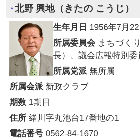
北野 興地（きたの こうじ）
生年月日
1956年7月2
所属委員会
まちづくり
長）、議会広報特別委
所属党派
無所属
所属会派
新政クラブ
期数
1期目
住所
緒川字丸池台17番地の1
電話番号
0562-84-1670