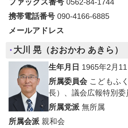
ファックス番号
0562-84-1744
携帯電話番号
090-4166-6885
メールアドレス
大川 晃（おおかわ あきら）
生年月日
1965年2月1
所属委員会
こどもふく
長）、議会広報特別委
所属党派
無所属
所属会派
親和会