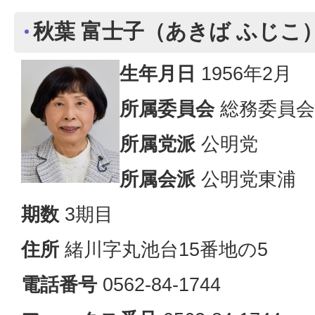
秋葉 富士子（あきば ふじこ
生年月日
1956年2月
所属委員会
総務委員会
所属党派
公明党
所属会派
公明党東浦
期数
3期目
住所
緒川字丸池台15番地の5
電話番号
0562-84-1744