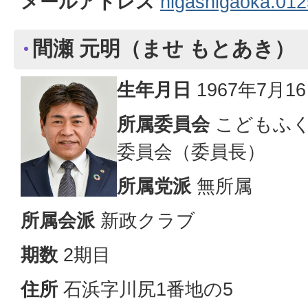
メールアドレス
higashigaoka.01
間瀬 元明（ませ もとあき）
生年月日
1967年7月1
所属委員会
こどもふく
委員会（委員長）
所属党派
無所属
所属会派
新政クラブ
期数
2期目
住所
石浜字川尻1番地の5