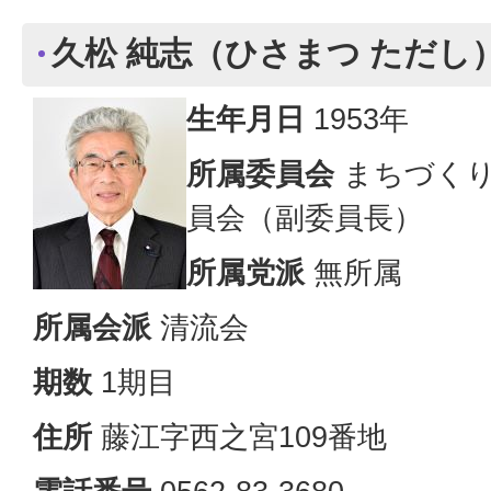
久松 純志（ひさまつ ただし
生年月日
1953年
所属委員会
まちづくり
員会（副委員長）
所属党派
無所属
所属会派
清流会
期数
1期目
住所
藤江字西之宮109番地