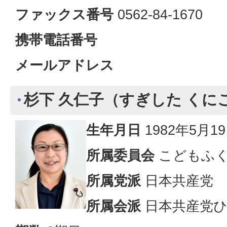
ファックス番号
0562-84-1670
携帯電話番号
メールアドレス
杉下 久仁子（すぎした くに
生年月日
1982年5月1
所属
委員会
こどもふく
所属党派
日本共産党
所
属会派
日本共産党ひ