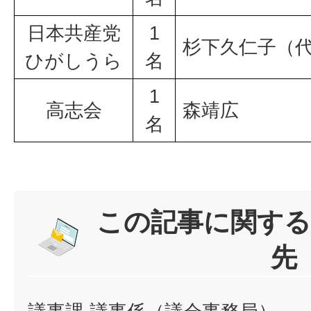
日本共産党
1
杉下久仁子（
ひがしうら
名
1
高志会
森靖広
名
この記事に関する
先