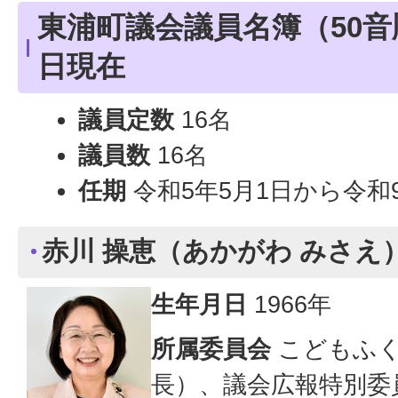
東浦町議会議員名簿（50音順
日現在
議員定数
16名
議員数
16名
任期
令和5年5月1日から令和
赤川 操恵（あかがわ みさえ
生年月日
1966年
所属委員会
こどもふく
長）、議会広報特別委