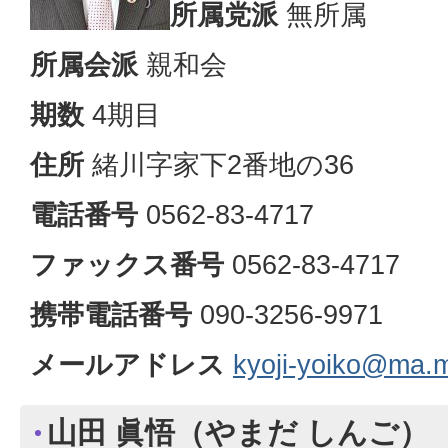
所属党派
無所属
所属会派
親和会
期数
4期目
住所
緒川字家下2番地の36
電話番号
0562-83-4717
ファックス番号
0562-83-4717
携帯電話番号
090-3256-9971
メールアドレス
kyoji-yoiko@ma.m
山田 眞悟（やまだ しんご）