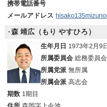
携帯電話番号
メールアドレス
hisako135mizuno
森 靖広（もり やすひろ）
生年月日
1973年2月9
所属委員会
総務委員会
所属党派
無所属
所属会派
高志会
期数
1期目
住所
森岡字上今池