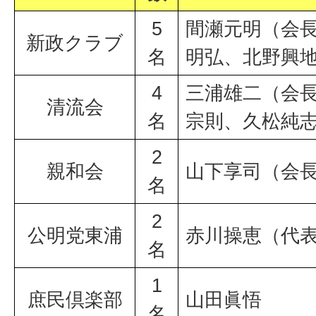
5
間瀬元明（会
新政クラブ
名
明弘、北野興
4
三浦雄二（会
清流会
名
宗則、久松純
2
親和会
山下享司（会
名
2
公明党東浦
赤川操恵（代
名
1
庶民倶楽部
山田眞悟
名