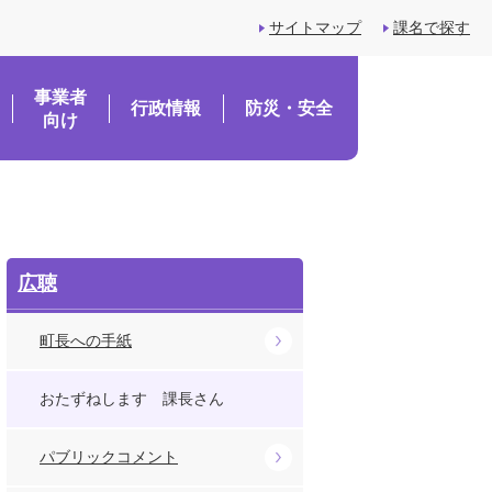
サイトマップ
課名で探す
事業者
行政情報
防災・安全
向け
広聴
町長への手紙
おたずねします 課長さん
パブリックコメント