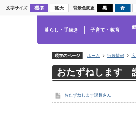
文字サイズ
背景色変更
暮らし・手続き
子育て・教育
現在のページ
ホーム
行政情報
広
おたずねします 
おたずねします課長さん