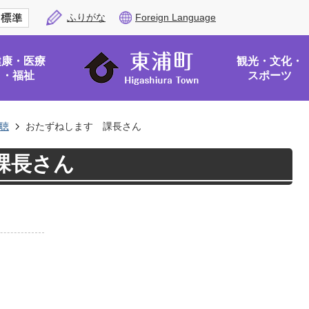
ふりがな
Foreign Language
健康・医療
観光・文化・
・福祉
スポーツ
聴
おたずねします 課長さん
課長さん