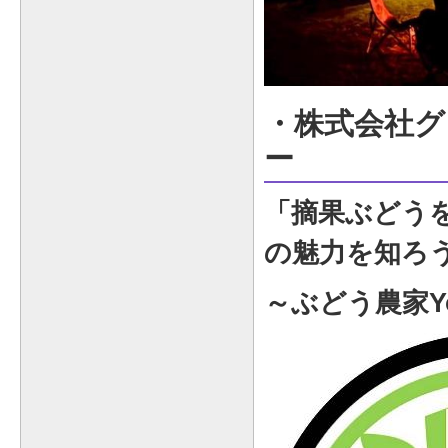
・株式会社グ
ー
「摘果ぶどう
の魅力を知ろ
～ぶどう農家Yo