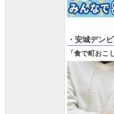
・安城デンビ
「食で町おこ