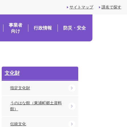
サイトマップ
課名で探す
事業者
行政情報
防災・安全
向け
文化財
指定文化財
うのはな館（東浦町郷土資料
館）
伝統文化