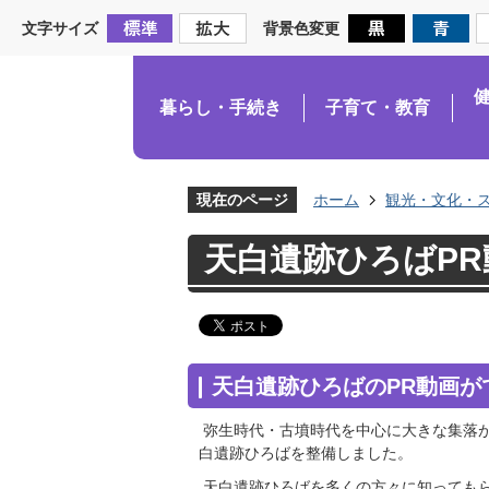
文字サイズ
背景色変更
暮らし・手続き
子育て・教育
現在のページ
ホーム
観光・文化・
天白遺跡ひろばPR
天白遺跡ひろばのPR動画が
弥生時代・古墳時代を中心に大きな集落がつ
白遺跡ひろばを整備しました。
天白遺跡ひろばを多くの方々に知っても