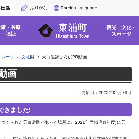
ふりがな
Foreign Language
健康・医療
観光・文化・
・福祉
スポーツ
スポーツ
文化財
天白遺跡ひろばPR動画
動画
更新日：2023年04月28日
できました!
くられた天白遺跡があった場所に、2021年度(令和3年度)に天
らい、現地へ訪れてもらうため、校区である緒川小学校の児童に夏