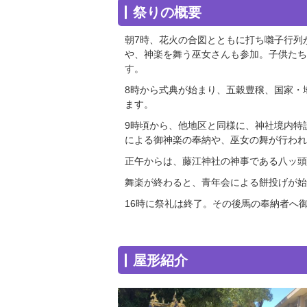
祭りの概要
朝7時、花火の合図とともに打ち囃子行列
や、神楽を舞う巫女さんも参加。子供たち
す。
8時から式典が始まり、五穀豊穣、国家・
ます。
9時頃から、他地区と同様に、神社境内特
による御神楽の奉納や、巫女の舞が行われ
正午からは、藤江神社の神事である八ッ頭
舞楽が終わると、青年会による餅投げが始
16時に祭礼は終了。その後馬の奉納者へ
屋形紹介