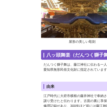
屋形の美しい彫刻
八ッ頭舞楽（だんつく獅子
だんつく獅子舞は、藤江神社に伝わる一人
愛知県無形民俗文化財に指定されています
由来
江戸時代に大府市横根の藤井神社で奉納さ
譲り受けたと伝わります。古面の裏に享保7
修理記録があり、300年ほど前には藤江