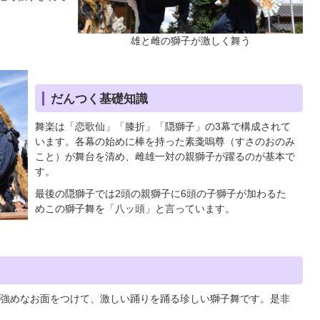
雄と雌の獅子が激しく舞う
だんつく基礎知識
舞楽は「恋歌仙」「膝折」「隠獅子」の3幕で構成されて
います。各幕の始めに棒を持った素戔嗚尊（すさのおのみ
こと）が舞台を清め、雌雄一対の親獅子が躍るのが基本で
す。
最後の隠獅子では2頭の親獅子に6頭の子獅子が加わるた
めこの獅子舞を「八ッ頭」と言っています。
強めなお面をつけて、激しい踊りを踊る珍しい獅子舞です。是非