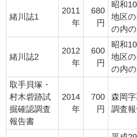
昭和1
2011
680
緒川誌1
地区の
年
円
の内の
昭和1
2012
600
緒川誌2
地区の
年
円
の内の
取手貝塚・
村木砦跡試
2014
700
森岡字
掘確認調査
年
円
調査報
報告書
平成2