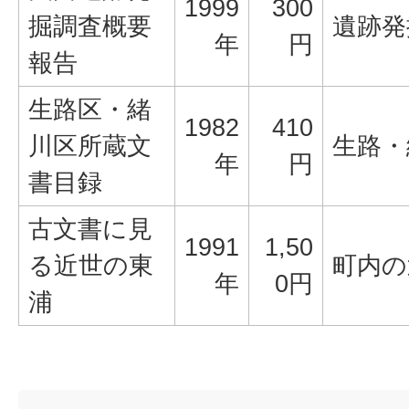
1999
300
掘調査概要
遺跡発
年
円
報告
生路区・緒
1982
410
川区所蔵文
生路・
年
円
書目録
古文書に見
1991
1,50
る近世の東
町内の
年
0円
浦