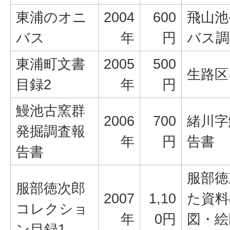
東浦のオニ
2004
600
飛山池
バス
年
円
バス調
東浦町文書
2005
500
生路区
目録2
年
円
鰻池古窯群
2006
700
緒川字
発掘調査報
年
円
告書
告書
服部徳
服部徳次郎
2007
1,10
た資料
コレクショ
年
0円
図・絵
ン目録1