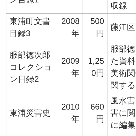
収録
東浦町文書
2008
500
藤江区
目録3
年
円
服部徳
服部徳次郎
2009
1,25
た資料
コレクショ
年
0円
美術関
ン目録2
関する
風水害
2010
660
東浦災害史
害に関
年
円
に編集