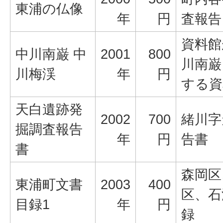
東浦の仏像
年
円
査報告
資料館
中川南巌 中
2001
800
川南巌
川梅渓
年
円
する資
天白遺跡発
2002
700
緒川字
掘調査報告
年
円
告書
書
森岡区
東浦町文書
2003
400
区、石
目録1
年
円
録