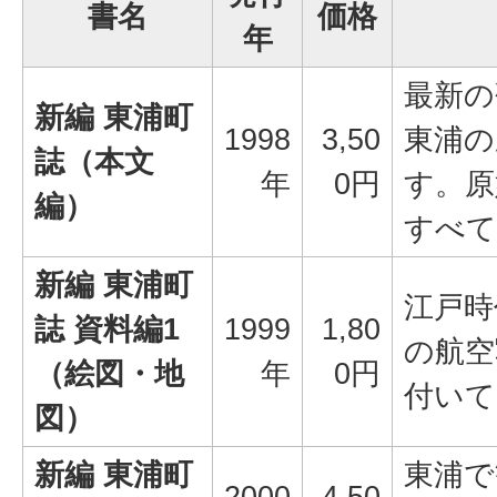
書名
価格
年
最新の
新編 東浦町
1998
3,50
東浦の
誌（本文
年
0円
す。原
編）
すべて
新編 東浦町
江戸時
誌 資料編1
1999
1,80
の航空
（絵図・地
年
0円
付いて
図）
新編 東浦町
東浦で
2000
4,50