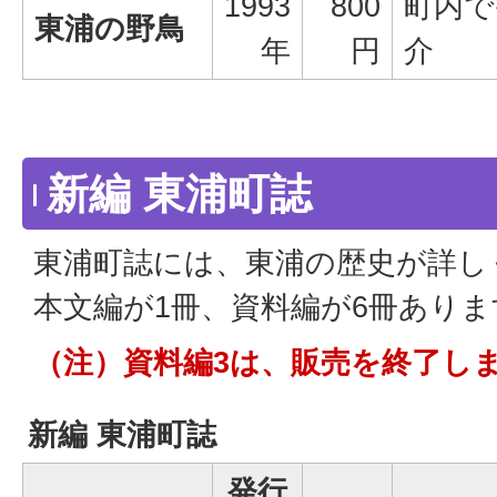
1993
800
町内で
東浦の野鳥
年
円
介
新編 東浦町誌
東浦町誌には、東浦の歴史が詳し
本文編が1冊、資料編が6冊ありま
（注）資料編3は、販売を終了し
新編 東浦町誌
発行