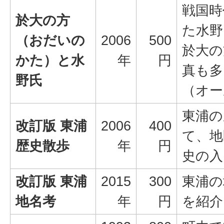
戦国時
於大の方
た水野
（おだいの
2006
500
於大の
かた）と水
年
円
真も多
野氏
（オー
東浦の
改訂版 東浦
2006
400
て、地
歴史散歩
年
円
史の入
改訂版 東浦
2015
300
東浦の
地名考
年
円
を紹介