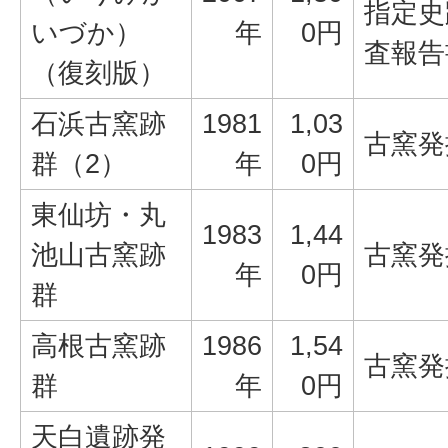
指定史
いづか）
年
0円
査報告
（復刻版）
石浜古窯跡
1981
1,03
古窯発
群（2）
年
0円
東仙坊・丸
1983
1,44
池山古窯跡
古窯発
年
0円
群
高根古窯跡
1986
1,54
古窯発
群
年
0円
天白遺跡発