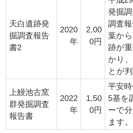
発掘調
天白遺跡発
調査報
2020
2,00
掘調査報告
葉から
年
0円
書2
跡が重
かり、
とが判
平安時
上鰻池古窯
2022
1,50
5基を
群発掘調査
年
0円
ーで分
報告書
ます。