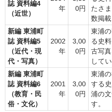
誌 資料編4
年
0円
たさま
（近世）
数掲載
新編 東浦町
東浦の
誌 資料編5
2002
3,00
る史料
（近代・現
年
0円
古写真
代・写真）
してい
新編 東浦町
東浦の
誌 資料編6
2001
3,00
する史
（教育・民
年
0円
浦の文
俗・文化）
す。