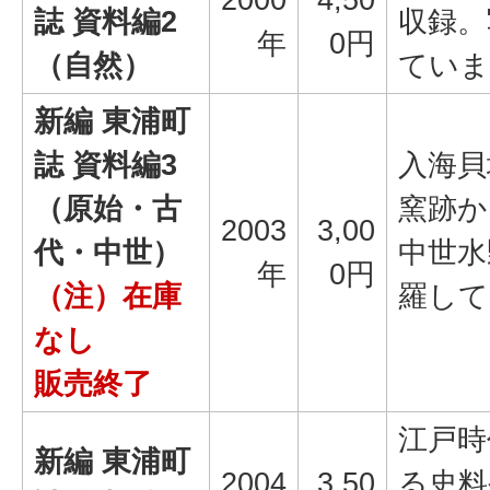
誌 資料編2
収録。
年
0円
（自然）
ていま
新編 東浦町
誌 資料編3
入海貝
（原始・古
窯跡か
2003
3,00
代・中世）
中世水
年
0円
（注）在庫
羅して
なし
販売終了
江戸時
新編 東浦町
2004
3,50
る史料