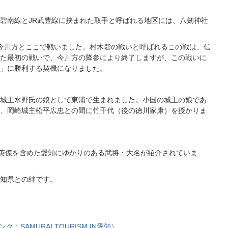
碧南線とJR武豊線に挟まれた取手と呼ばれる地区には、八剱神社
今川方とここで戦いました。村木砦の戦いと呼ばれるこの戦は、信
た最初の戦いで、今川方の降参により終了しますが、この戦いに
」に勝利する契機になりました。
城主水野氏の娘として東浦で生まれました。小国の城主の娘であ
、岡崎城主松平広忠との間に竹千代（後の徳川家康）を授かりま
」では、三英傑を含めた愛知にゆかりのある武将・大名が紹介されていま
知県との絆です。
ンク：SAMURAI TOURISM IN愛知）