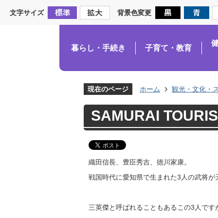
文字サイズ
背景色変更
暮らし・手続き
子育て・教育
現在のページ
ホーム
観光・文化・
SAMURAI TOURI
織田信長、豊臣秀吉、徳川家康。
戦国時代に愛知県で生まれた3人の武将が
三英傑と呼ばれることもあるこの3人です