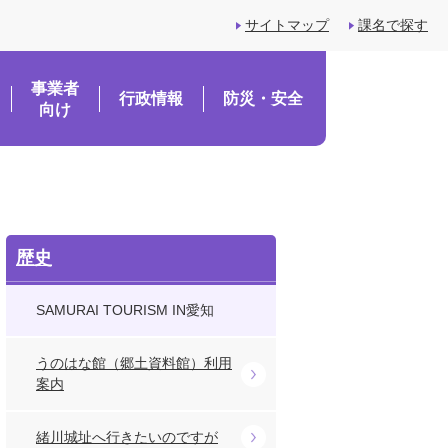
サイトマップ
課名で探す
事業者
行政情報
防災・安全
向け
歴史
SAMURAI TOURISM IN愛知
うのはな館（郷土資料館）利用
案内
緒川城址へ行きたいのですが