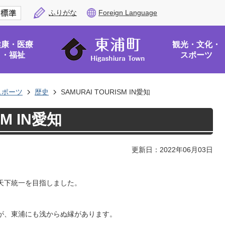
ふりがな
Foreign Language
健康・医療
観光・文化・
・福祉
スポーツ
スポーツ
歴史
SAMURAI TOURISM IN愛知
SM IN愛知
更新日：2022年06月03日
天下統一を目指しました。
が、東浦にも浅からぬ縁があります。