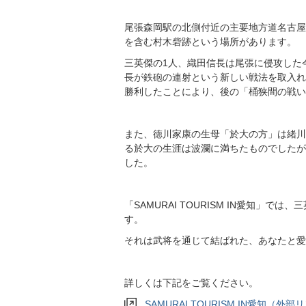
尾張森岡駅の北側付近の主要地方道名古屋
を含む村木砦跡という場所があります。
三英傑の1人、織田信長は尾張に侵攻した
長が鉄砲の連射という新しい戦法を取入れ
勝利したことにより、後の「桶狭間の戦い
また、徳川家康の生母「於大の方」は緒川
る於大の生涯は波瀾に満ちたものでしたが
した。
「SAMURAI TOURISM IN愛知
す。
それは武将を通じて結ばれた、あなたと愛
詳しくは下記をご覧ください。
SAMURAI TOURISM IN愛知（外部リ