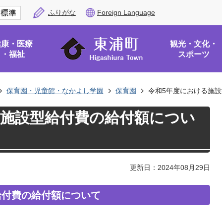
ふりがな
Foreign Language
健康・医療
観光・文化・
・福祉
スポーツ
保育園・児童館・なかよし学園
保育園
令和5年度における施
る施設型給付費の給付額につい
更新日：2024年08月29日
給付費の給付額について