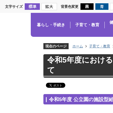
文字サイズ
背景色変更
暮らし・手続き
子育て・教育
現在のページ
ホーム
子育て・教育
令和5年度におけ
て
令和5年度 公立園の施設型