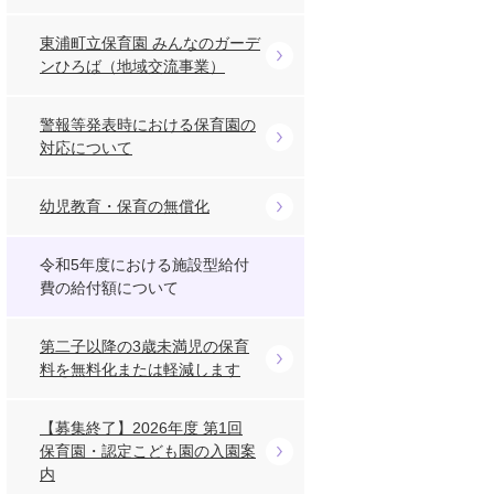
東浦町立保育園 みんなのガーデ
ンひろば（地域交流事業）
警報等発表時における保育園の
対応について
幼児教育・保育の無償化
令和5年度における施設型給付
費の給付額について
第二子以降の3歳未満児の保育
料を無料化または軽減します
【募集終了】2026年度 第1回
保育園・認定こども園の入園案
内