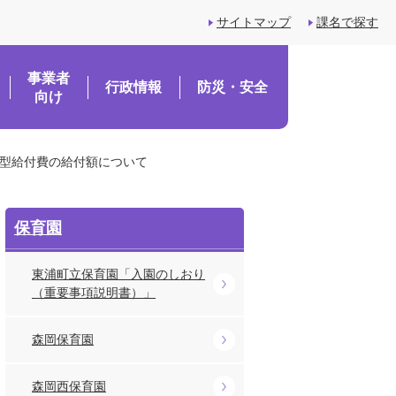
サイトマップ
課名で探す
事業者
行政情報
防災・安全
向け
設型給付費の給付額について
保育園
東浦町立保育園「入園のしおり
（重要事項説明書）」
森岡保育園
森岡西保育園