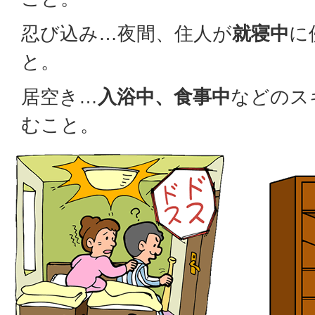
忍び込み…夜間、住人が
就寝中
に
と。
居空き…
入浴中、食事中
などのス
むこと。