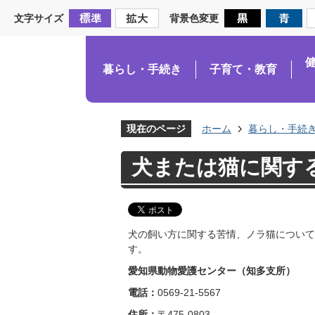
文字サイズ
背景色変更
暮らし・手続き
子育て・教育
現在のページ
ホーム
暮らし・手続
犬または猫に関す
犬の飼い方に関する苦情、ノラ猫について
す。
愛知県動物愛護センター（知多支所）
電話：
0569-21-5567
住所：
〒475-0803