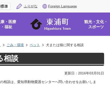
ふりがな
Foreign Language
健康・医療
観光・文化・
・福祉
スポーツ
き
ごみ・環境
ペット
犬または猫に関する相談
る相談
更新日：2016年03月01日
の相談は、愛知県動物愛護センターへ問い合わせをお願いしま