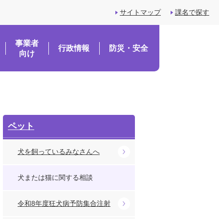
サイトマップ
課名で探す
事業者
行政情報
防災・安全
向け
ペット
犬を飼っているみなさんへ
犬または猫に関する相談
令和8年度狂犬病予防集合注射