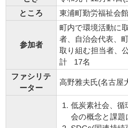
ところ
東浦町勤労福祉会
町内で環境活動に
者、自治会代表、
参加者
取り組む担当者、
計 17名
ファシリテ
高野雅夫氏(名古屋
ーター
低炭素社会、循
会の概念と課題に