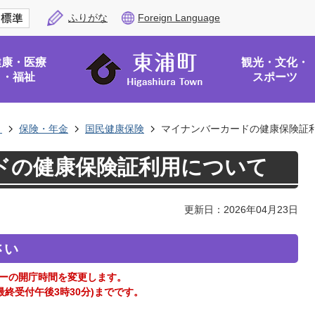
ふりがな
Foreign Language
健康・医療
観光・文化・
・福祉
スポーツ
き
保険・年金
国民健康保険
マイナンバーカードの健康保険証
ドの健康保険証利用について
更新日：2026年04月23日
さい
ターの開庁時間を変更します。
最終受付午後3時30分)までです。