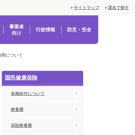
サイトマップ
課名で探す
事業者
行政情報
防災・安全
向け
利用について
国民健康保険
各種給付について
療養費
高額療養費