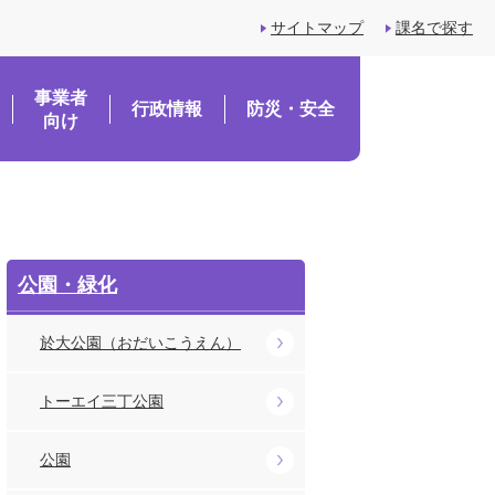
サイトマップ
課名で探す
事業者
行政情報
防災・安全
向け
公園・緑化
於大公園（おだいこうえん）
トーエイ三丁公園
公園