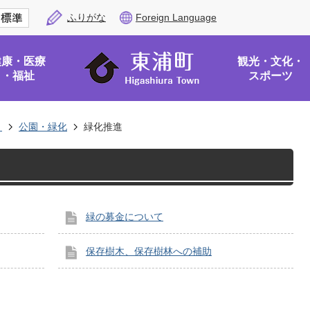
ふりがな
Foreign Language
健康・医療
観光・文化・
・福祉
スポーツ
き
公園・緑化
緑化推進
緑の募金について
保存樹木、保存樹林への補助