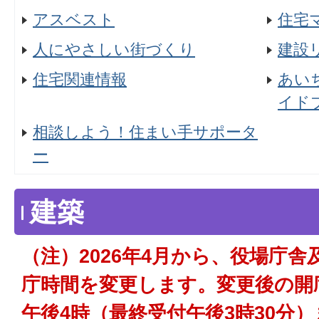
アスベスト
住宅
人にやさしい街づくり
建設
住宅関連情報
あい
イド
相談しよう！住まい手サポータ
ー
建築
（注）2026年4月から、役場庁
庁時間を変更します。変更後の開
午後4時（最終受付午後3時30分