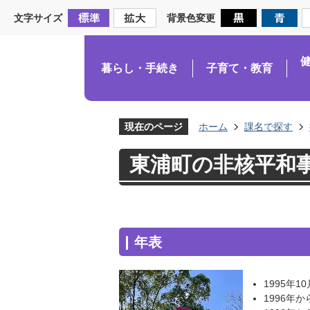
文字サイズ
背景色変更
暮らし・手続き
子育て・教育
現在のページ
ホーム
課名で探す
東浦町の非核平和
年表
1995年
1996年か