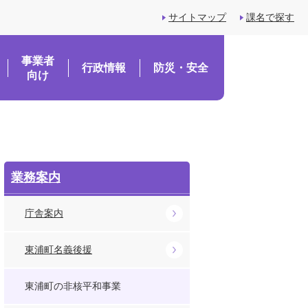
サイトマップ
課名で探す
事業者
行政情報
防災・安全
向け
業務案内
庁舎案内
東浦町名義後援
東浦町の非核平和事業