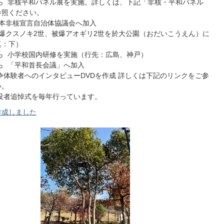
から 非核平和パネル展を実施。詳しくは、下記「非核・平和パネル
参照ください。
 日本非核宣言自治体協議会へ加入
 被爆クスノキ2世、被爆アオギリ2世を於大公園（おだいこうえん）に
真：下）
から 小学校国内研修を実施（行先：広島、神戸）
から 「平和首長会議」へ加入
戦争体験者へのインタビューDVDを作成 詳しくは下記のリンクをご参
い。
戦没者追悼式を毎年行っています。
作成しました