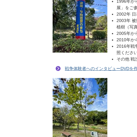
1996年
展」をご
2002年
2003年
植樹（写
2005年
2010年
2016年
照くださ
その他 
戦争体験者へのインタビューDVDを