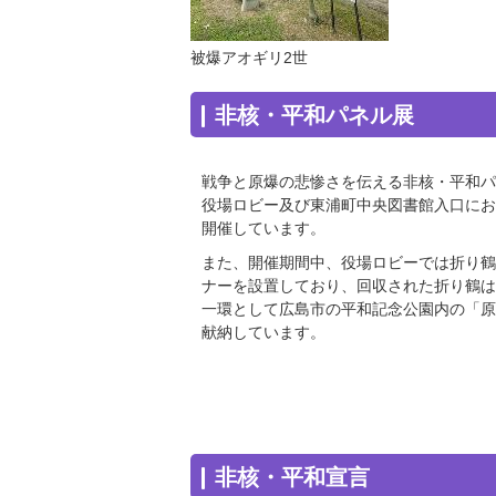
被爆アオギリ2世
非核・平和パネル展
戦争と原爆の悲惨さを伝える非核・平和パ
役場ロビー及び東浦町中央図書館入口にお
開催しています。
また、開催期間中、役場ロビーでは折り鶴
ナーを設置しており、回収された折り鶴は
一環として広島市の平和記念公園内の「原
献納しています。
非核・平和宣言