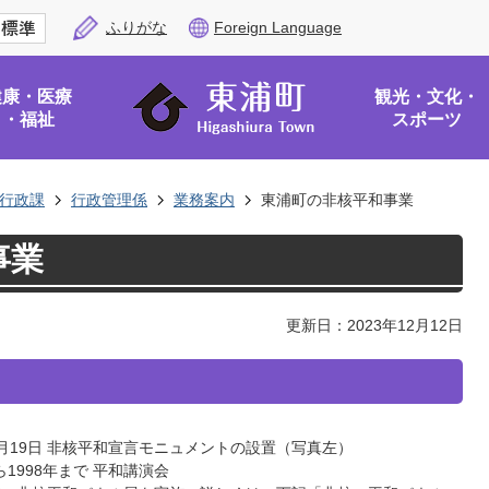
ふりがな
Foreign Language
健康・医療
観光・文化・
・福祉
スポーツ
行政課
行政管理係
業務案内
東浦町の非核平和事業
事業
更新日：2023年12月12日
10月19日 非核平和宣言モニュメントの設置（写真左）
ら1998年まで 平和講演会