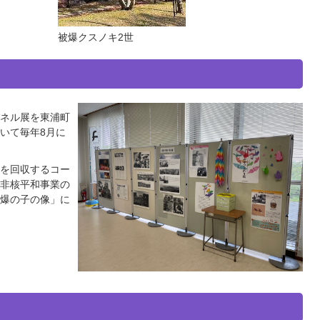
被爆クスノキ2世
ネル展を東浦町
いて毎年8月に
を回収するコー
非核平和事業の
爆の子の像」に