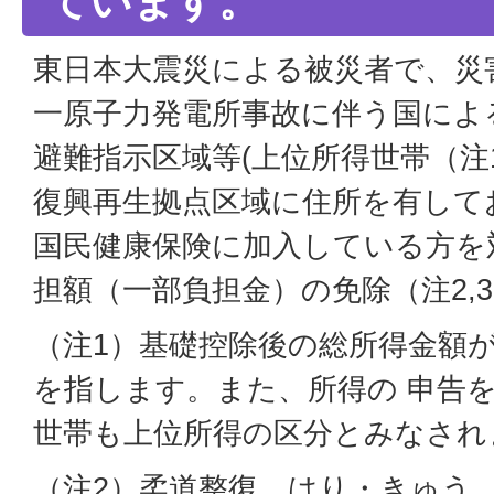
ています。
東日本大震災による被災者で、災
一原子力発電所事故に伴う国によ
避難指示区域等(上位所得世帯（注
復興再生拠点区域に住所を有して
国民健康保険に加入している方を
担額（一部負担金）の免除（注2,
（注1）基礎控除後の総所得金額が
を指します。また、所得の 申告
世帯も上位所得の区分とみなされ
（注2）柔道整復、はり・きゅう