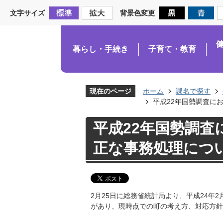
文字サイズ
背景色変更
暮らし・手続き
子育て・教育
現在のページ
ホーム
課名で探す
平成22年国勢調査に
平成22年国勢調
正な事務処理につい
2月25日に総務省統計局より、平成24年
があり、現時点での町の考え方、対応方針