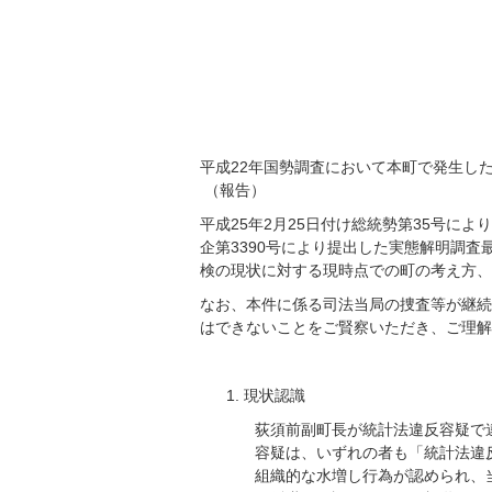
平成22年国勢調査において本町で発生し
（報告）
平成25年2月25日付け総統勢第35号によ
企第3390号により提出した実態解明調
検の現状に対する現時点での町の考え方、
なお、本件に係る司法当局の捜査等が継続
はできないことをご賢察いただき、ご理解
現状認識
荻須前副町長が統計法違反容疑で
容疑は、いずれの者も「統計法違
組織的な水増し行為が認められ、