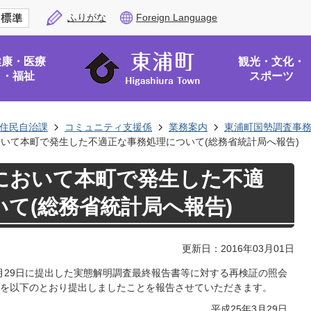
ふりがな
Foreign Language
健康・医療
観光・文化・
・福祉
スポーツ
住民自治課
コミュニティ支援係
業務案内
東浦町国勢調査事
おいて本町で発生した不適正な事務処理について(総務省統計局へ報告)
査において本町で発生した不適
て(総務省統計局へ報告)
更新日：2016年03月01日
2月29日に提出した実態解明調査最終報告書等に対する再検証の照会
を以下のとおり提出しましたことを報告させていただきます。
平成25年3月29日