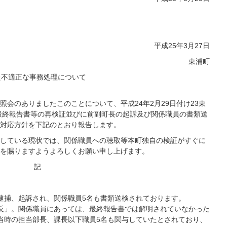
平成25年3月27日
東浦町
た不適正な事務処理について
り照会のありましたこのことについて、平成24年2月29日付け23東
査最終報告書等の再検証並びに前副町長の起訴及び関係職員の書類送
対応方針を下記のとおり報告します。
している現状では、関係職員への聴取等本町独自の検証がすぐに
を賜りますようよろしくお願い申し上げます。
記
逮捕、起訴され、関係職員5名も書類送検されております。
反」。関係職員にあっては、最終報告書では解明されていなかった
当時の担当部長、課長以下職員5名も関与していたとされており、