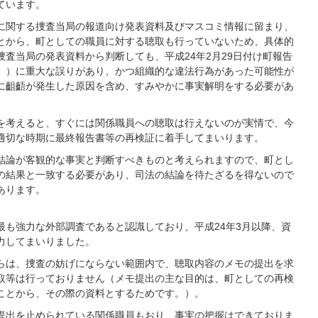
ています。
に関する捜査当局の報道向け発表資料及びマスコミ情報に留まり、
とから、町としての職員に対する聴取も行っていないため、具体的
査当局の発表資料から判断しても、平成24年2月29日付け町報告
。）に重大な誤りがあり、かつ組織的な違法行為があった可能性が
に齟齬が発生した原因を含め、すみやかに事実解明をする必要があ
を考えると、すぐには関係職員への聴取は行えないのが実情で、今
適切な時期に最終報告書等の再検証に着手してまいります。
結論が客観的な事実と判断すべきものと考えられますので、町とし
の結果と一致する必要があり、司法の結論を待たざるを得ないので
あります。
最も強力な外部調査であると認識しており、平成24年3月以降、資
力してまいりました。
らは、捜査の妨げにならない範囲内で、聴取内容のメモの提出を求
取等は行っておりません（メモ提出の主な目的は、町としての再検
ことから、その際の資料とするためです。）。
提出を止められている関係職員もおり、事実の把握はできておりま