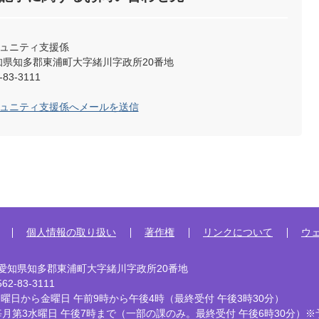
ミュニティ支援係
2 愛知県知多郡東浦町大字緒川字政所20番地
83-3111
ミュニティ支援係へメールを送信
個人情報の取り扱い
著作権
リンクについて
ウ
92 愛知県知多郡東浦町大字緒川字政所20番地
2-83-3111
曜日から金曜日 午前9時から午後4時
（最終受付 午後3時30分）
毎月第3水曜日 午後7時まで
（一部の課のみ。最終受付 午後6時30分）※