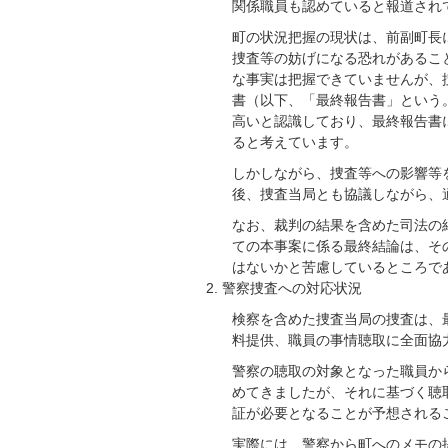
関係職員も認めていると報道され
町の状況把握の現状は、前副町長
捜査等の妨げになる恐れがあるこ
な事実は把握できていませんが、捜
書（以下、「最終報告書」という
高いと認識しており、最終報告書
ると考えています。
しかしながら、捜査等への影響等
後、捜査当局とも協議しながら、
なお、裁判の結果を含めた司法の
ての本事案に係る最終結論は、そ
はないかと苦慮しているところで
警察捜査への対応状況
検察を含めた捜査当局の捜査は、
料提供、職員の事情聴取に全面協
警察の聴取の対象となった職員か
めてきましたが、それに基づく聴
証が必要となることが予想される
実際には、警察から町へのメモの