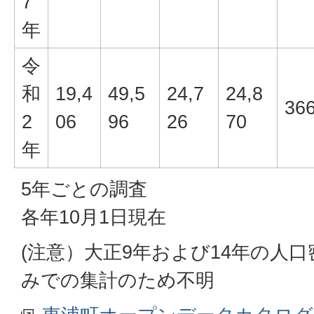
7
年
令
和
19,4
49,5
24,7
24,8
36
2
06
96
26
70
年
5年ごとの調査
各年10月1日現在
(注意）大正9年および14年の人
みでの集計のため不明