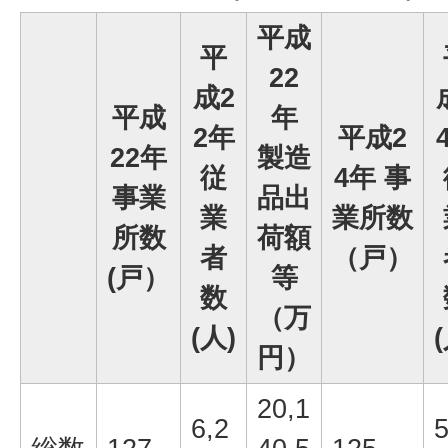
平成
平
22
成2
平成
年
2年
平成2
22年
製造
従
4年 事
事業
品出
業
業所数
所数
荷額
者
（戸）
(戸）
等
数
（万
(人)
円）
20,1
6,2
5