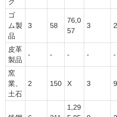
ク
ゴ
76,0
ム製
3
58
3
57
品
皮革
-
-
-
-
-
製品
窯
業、
2
150
X
3
土石
1,29