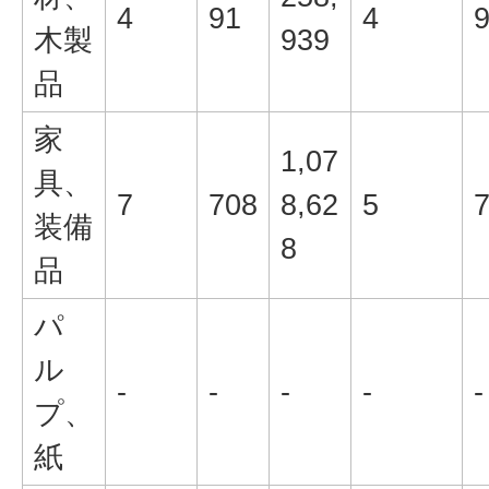
4
91
4
木製
939
品
家
1,07
具、
7
708
8,62
5
装備
8
品
パ
ル
-
-
-
-
-
プ、
紙