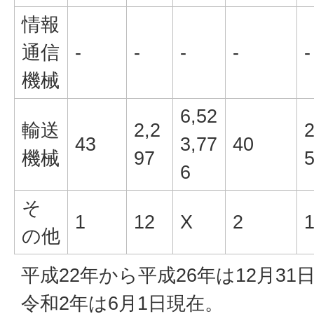
情報
通信
-
-
-
-
-
機械
6,52
輸送
2,2
2
43
3,77
40
機械
97
6
そ
1
12
X
2
の他
平成22年から平成26年は12月31
令和2年は6月1日現在。