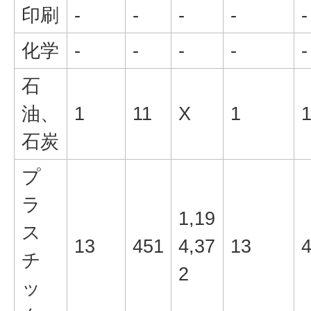
印刷
-
-
-
-
-
化学
-
-
-
-
-
石
油、
1
11
X
1
1
石炭
プ
ラ
1,19
ス
13
451
4,37
13
チ
2
ッ