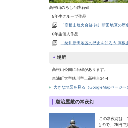
高根山のろし台跡石碑
5年生グループ作品
「高根山烽火台跡 緒川新田地区の歴
6年生個人作品
「緒川新田地区の歴史を知ろう 高根
場所
高根山公園に石碑があります。
東浦町大字緒川字上高根台34-4
大きな地図を見る（GoogleMapページへ
唐治屋敷の常夜灯
この常夜灯は、1
もので、25円