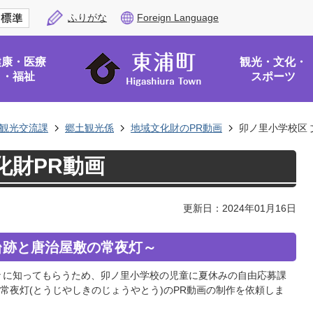
ふりがな
Foreign Language
健康・医療
観光・文化・
・福祉
スポーツ
観光交流課
郷土観光係
地域文化財のPR動画
卯ノ里小学校区 
化財PR動画
更新日：2024年01月16日
台跡と唐治屋敷の常夜灯～
々に知ってもらうため、卯ノ里小学校の児童に夏休みの自由応募課
常夜灯(とうじやしきのじょうやとう)のPR動画の制作を依頼しま