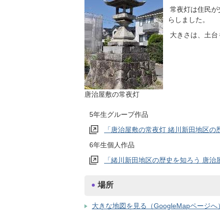
常夜灯は住民が
らしました。
大きさは、土台
唐治屋敷の常夜灯
5年生グループ作品
「唐治屋敷の常夜灯 緒川新田地区の
6年生個人作品
「緒川新田地区の歴史を知ろう 唐治
場所
大きな地図を見る（GoogleMapページへ