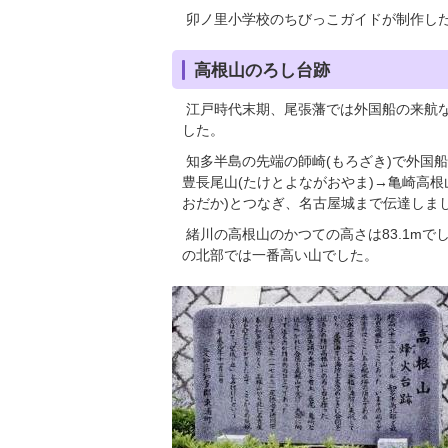
卯ノ里小学校のちびっこガイドが制作し
高根山のろし台跡
江戸時代末期、尾張藩では外国船の来航
した。
知多半島の先端の師崎(もろざき)で外国船
豊長尾山(たけとよながおやま)→亀崎高根
おだか)とつなぎ、名古屋城まで伝達しま
緒川の高根山のかつての高さは83.1m
の北部では一番高い山でした。