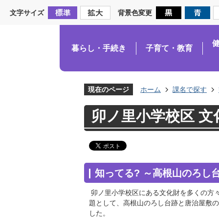
文字サイズ
背景色変更
暮らし・手続き
子育て・教育
現在のページ
ホーム
課名で探す
卯ノ里小学校区 文
知ってる? ～高根山のろし
卯ノ里小学校区にある文化財を多くの方
題として、高根山のろし台跡と唐治屋敷の
した。