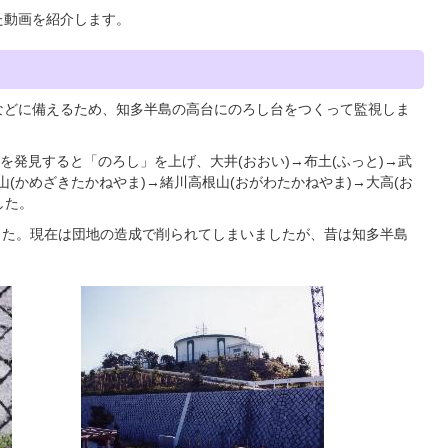
た動画を紹介します。
などに備えるため、知多半島の高台にのろし台をつくって監視しま
を発見すると「のろし」を上げ、大井(おおい)→布土(ふっと)→武
山(かめざきたかねやま)→緒川高根山(おがわたかねやま)→大高(お
した。
でした。現在は団地の造成で削られてしまいましたが、昔は知多半島