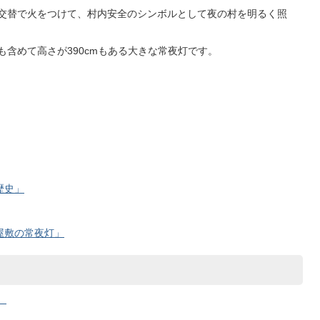
交替で火をつけて、村内安全のシンボルとして夜の村を明るく照
も含めて高さが390cmもある大きな常夜灯です。
歴史」
屋敷の常夜灯」
）