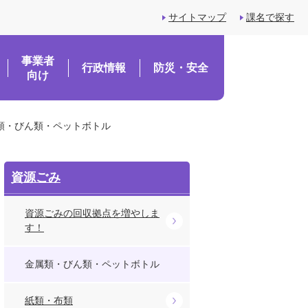
サイトマップ
課名で探す
事業者
行政情報
防災・安全
向け
類・びん類・ペットボトル
資源ごみ
資源ごみの回収拠点を増やしま
す！
金属類・びん類・ペットボトル
紙類・布類