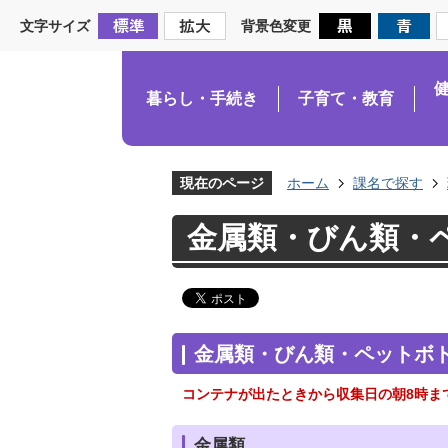
文字サイズ
背景色変更
暮らし・手続き
子育て・教育
現在のページ
ホーム
課名で探す
金属類・びん類・
金属類・びん類・ペットボ
コンテナが出たときから収集日の朝8時ま
金属類