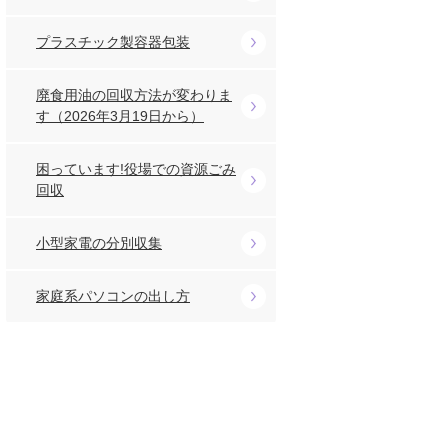
プラスチック製容器包装
廃食用油の回収方法が変わりま
す（2026年3月19日から）
困っています!役場での資源ごみ
回収
小型家電の分別収集
家庭系パソコンの出し方