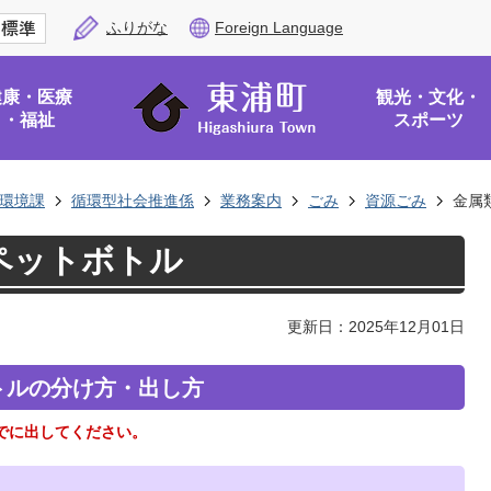
ふりがな
Foreign Language
健康・医療
観光・文化・
・福祉
スポーツ
環境課
循環型社会推進係
業務案内
ごみ
資源ごみ
金属
ペットボトル
更新日：2025年12月01日
トルの分け方・出し方
でに出してください。