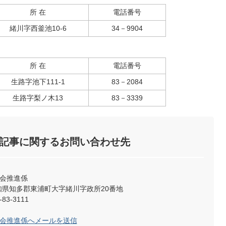
所 在
電話番号
緒川字西釜池10‐6
34－9904
所 在
電話番号
生路字池下111‐1
83－2084
生路字梨ノ木13
83－3339
記事に関するお問い合わせ先
社会推進係
2 愛知県知多郡東浦町大字緒川字政所20番地
83-3111
社会推進係へメールを送信