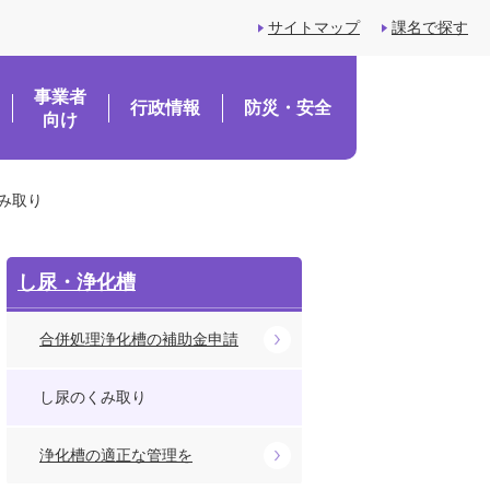
サイトマップ
課名で探す
事業者
行政情報
防災・安全
向け
み取り
し尿・浄化槽
合併処理浄化槽の補助金申請
し尿のくみ取り
浄化槽の適正な管理を