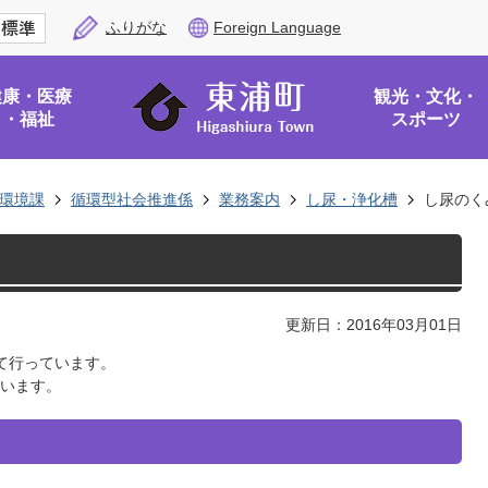
ふりがな
Foreign Language
健康・医療
観光・文化・
・福祉
スポーツ
環境課
循環型社会推進係
業務案内
し尿・浄化槽
し尿のく
更新日：2016年03月01日
て行っています。
います。
。