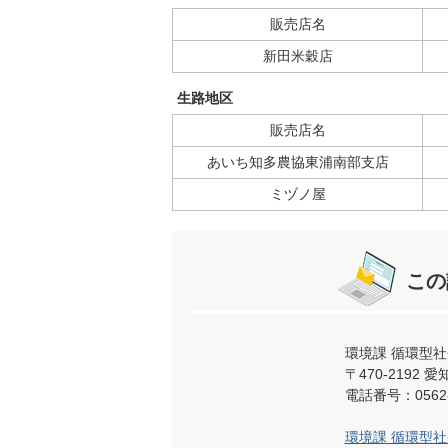
販売店名
新田米穀店
生路地区
販売店名
あいち知多農協東浦南部支店
ミヅノ屋
この
環境課 循環型
〒470-219
電話番号：0562-
環境課 循環型