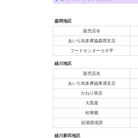
森岡地区
販売店名
あいち知多農協森岡支店
フードセンターカネ平
緒川地区
販売店名
あいち知多農協東浦支店
かねり商店
大黒屋
松華園
役場環境課
緒川新田地区