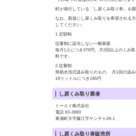
町が発行している「し尿くみ取り券」を購
なお、新規にし尿くみ取りを希望される方
してください。
1.定額制
従量制に該当しない一般家庭
毎月1人につき370円、月2回以上のくみ
料です。
2.従量制
簡易水洗式汲み取りのもの、 月1回の汲み
18リットルにつき185円
し尿くみ取り業者
トーエイ株式会社
電話 83-3880
東浦町大字藤江字ヤンチャ28-1
し尿くみ取り券販売所