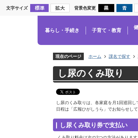
文字サイズ
背景色変更
暮らし・手続き
子育て・教育
現在のページ
ホーム
課名で探す
し尿のくみ取り
し尿のくみ取りは、各家庭を月1回巡回し
日程は「広報ひがしうら」でお知らせして
し尿くみ取り券で支払い
くみ取り料金は次の2つの方法があります