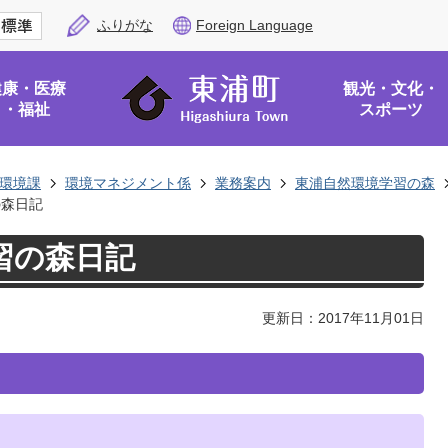
ふりがな
Foreign Language
健康・医療
観光・文化・
・福祉
スポーツ
環境課
環境マネジメント係
業務案内
東浦自然環境学習の森
の森日記
習の森日記
更新日：2017年11月01日