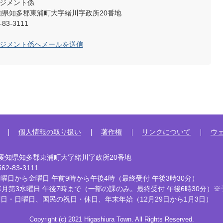
ネジメント係
2 愛知県知多郡東浦町大字緒川字政所20番地
83-3111
ネジメント係へメールを送信
個人情報の取り扱い
著作権
リンクについて
ウ
92 愛知県知多郡東浦町大字緒川字政所20番地
2-83-3111
曜日から金曜日 午前9時から午後4時
（最終受付 午後3時30分）
毎月第3水曜日 午後7時まで
（一部の課のみ。最終受付 午後6時30分）※
曜日・日曜日、国民の祝日・休日、
年末年始（12月29日から1月3日）
Copyright (c) 2021 Higashiura Town. All Rights Reserved.