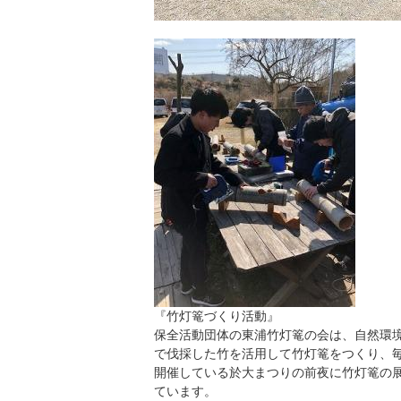
『竹灯篭づくり活動』
保全活動団体の東浦竹灯篭の会は、自然環
で伐採した竹を活用して竹灯篭をつくり、毎
開催している於大まつりの前夜に竹灯篭の
ています。