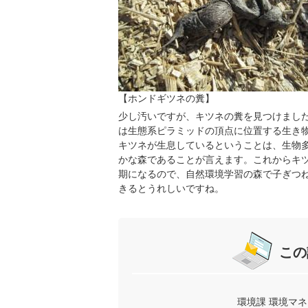
【ホンドギツネの糞】
少し汚いですが、キツネの糞を見つけまし
は生態系ピラミッドの頂点に位置する生き
キツネが生息しているということは、生物
かな森であることが言えます。これからキ
期になるので、自然環境学習の森で子ぎつ
きるとうれしいですね。
この
環境課 環境マ