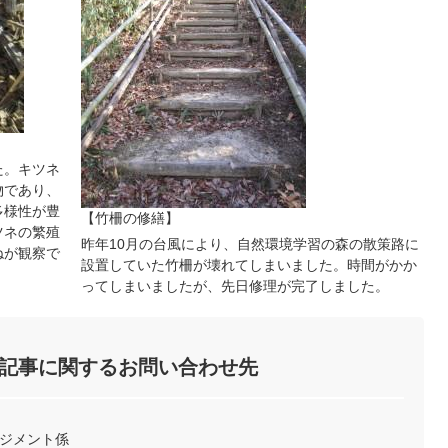
た。キツネ
物であり、
多様性が豊
【竹柵の修繕】
ツネの繁殖
昨年10月の台風により、自然環境学習の森の散策路に
ねが観察で
設置していた竹柵が壊れてしまいました。時間がかか
ってしまいましたが、先日修理が完了しました。
記事に関するお問い合わせ先
ネジメント係