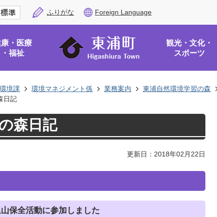
ふりがな
Foreign Language
健康・医療
観光・文化・
・福祉
スポーツ
環境課
環境マネジメント係
業務案内
東浦自然環境学習の森
森日記
習の森日記
更新日：2018年02月22日
里山保全活動に参加しました