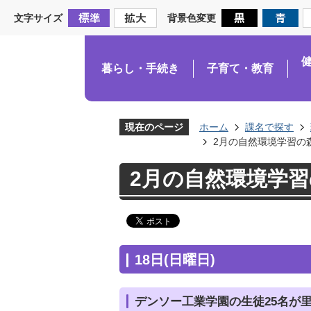
文字サイズ
背景色変更
暮らし・手続き
子育て・教育
現在のページ
ホーム
課名で探す
2月の自然環境学習の
2月の自然環境学
18日(日曜日)
デンソー工業学園の生徒25名が