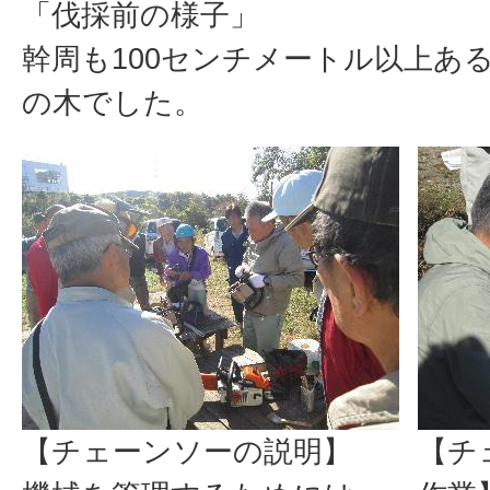
「伐採前の様子」
幹周も100センチメートル以上あ
の木でした。
【チェーンソーの説明】
【チ