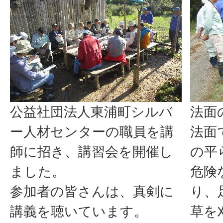
公益社団法人東浦町シルバ
法面
ー人材センターの職員を講
法面
師に招き、講習会を開催し
の平
ました。
危険
参加者の皆さんは、真剣に
り、
講義を聴いています。
草を