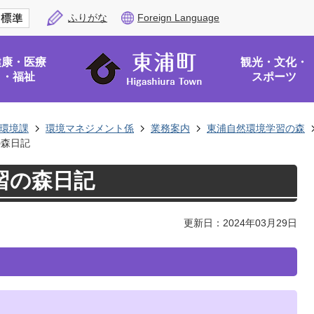
ふりがな
Foreign Language
健康・医療
観光・文化・
・福祉
スポーツ
環境課
環境マネジメント係
業務案内
東浦自然環境学習の森
の森日記
習の森日記
更新日：2024年03月29日