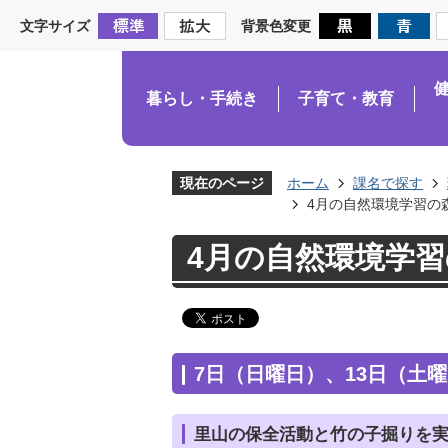
文字サイズ
背景色変更
暮らし・手続き
子育て・教育
現在のページ
ホーム
課名で探す
4月の自然環境学習の
4月の自然環境学
7日（日曜日）、13日（土
里山の保全活動と竹の子掘りを