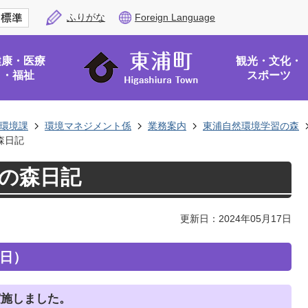
ふりがな
Foreign Language
健康・医療
観光・文化・
・福祉
スポーツ
環境課
環境マネジメント係
業務案内
東浦自然環境学習の森
森日記
習の森日記
更新日：2024年05月17日
曜日）
実施しました。