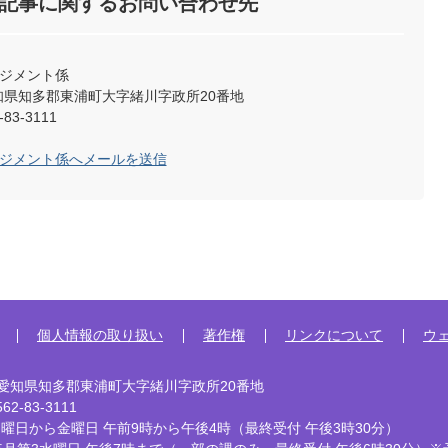
記事に関するお問い合わせ先
ネジメント係
2 愛知県知多郡東浦町大字緒川字政所20番地
83-3111
ネジメント係へメールを送信
個人情報の取り扱い
著作権
リンクについて
ウ
92 愛知県知多郡東浦町大字緒川字政所20番地
2-83-3111
曜日から金曜日 午前9時から午後4時
（最終受付 午後3時30分）