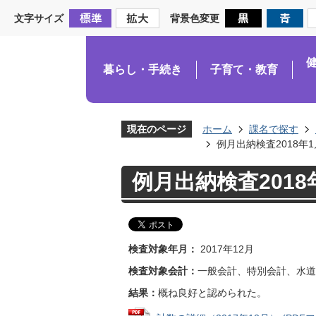
文字サイズ
背景色変更
暮らし・手続き
子育て・教育
現在のページ
ホーム
課名で探す
例月出納検査2018年
例月出納検査2018
検査対象年月：
2017年12月
検査対象会計：
一般会計、特別会計、水道
結果：
概ね良好と認められた。