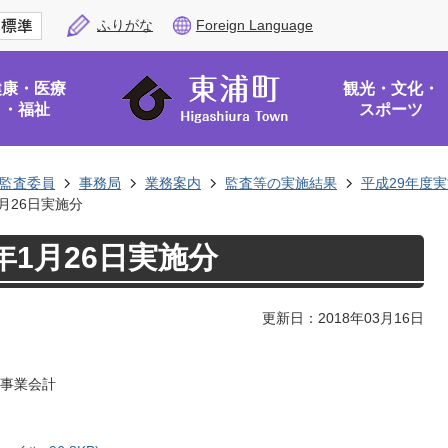
ふりがな
Foreign Language
健康・医療
観光・文化・
・福祉
スポーツ
監査委員
事務局
業務案内
監査等の実施結果
平成29年度
1月26日実施分
年1月26日実施分
更新日：2018年03月16日
事業会計