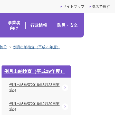
サイトマップ
課名で探す
事業者
行政情報
防災・安全
向け
実施分
例月出納検査（平成29年度）
例月出納検査（平成29年度）
例月出納検査2018年3月23日実
施分
例月出納検査2018年2月20日実
施分