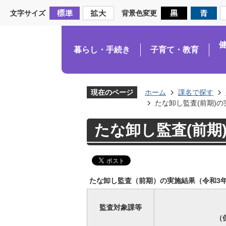
文字サイズ
背景色変更
暮らし・手続き
子育て・教育
現在のページ
ホーム
課名で探す
たな卸し監査(前期)の
たな卸し監査(前期)
たな卸し監査（前期）の実施結果（令和3
監査対象課等
（