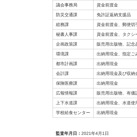
議会事務局
資金前渡金
防災交通課
免許証返納支援品
総務課
資金前渡金、郵便切
秘書人事課
資金前渡金、タクシ
企画政策課
販売用出版物、記念
環境課
出納用現金、指定ご
都市計画課
出納用現金
会計課
出納用現金及び収納
保険医療課
出納用現金
広報情報課
販売用出版物、有価
上下水道課
出納用現金、水道使
学校給食センター
出納用現金
監査年月日：
2021年4月1日