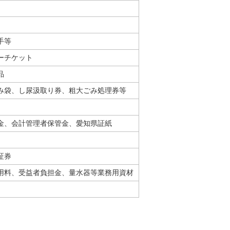
手等
ーチケット
品
み袋、し尿汲取り券、粗大ごみ処理券等
金、会計管理者保管金、愛知県証紙
証券
用料、受益者負担金、量水器等業務用資材