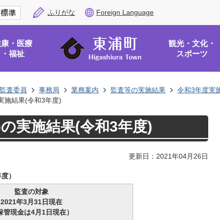
ふりがな
Foreign Language
健康・医療
観光・文化・
・福祉
スポーツ
監査委員
事務局
業務案内
監査等の実施結果
令和3年度実
実施結果(令和3年度)
の実施結果(令和3年度)
更新日：2021年04月26日
年度）
監査の対象
2021年3月31日現在
保管現金は4月1日現在）