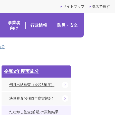
サイトマップ
課名で探す
事業者
行政情報
防災・安全
向け
施分
令和3年度実施分
例月出納検査（令和3年度）
決算審査(令和3年度実施分)
たな卸し監査(前期)の実施結果