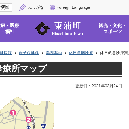
ふりがな
Foreign Language
健康・医療
観光・文化・
・福祉
スポーツ
健康課
母子保健係
業務案内
休日急病診療
休日救急診療実
診療所マップ
更新日：2021年03月24日