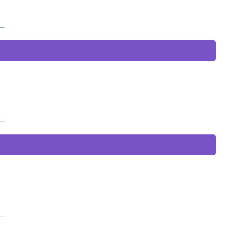
）
）
）