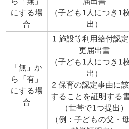
ら「無」
届出書
にする場
（子ども1人につき1
合
出）
1 施設等利用給付認
更届出書
（子ども1人につき1
「無」か
出）
ら「有」
2 保育の認定事由に
にする場
することを証明する
合
（世帯で1つ提出）
（例：子どもの父・