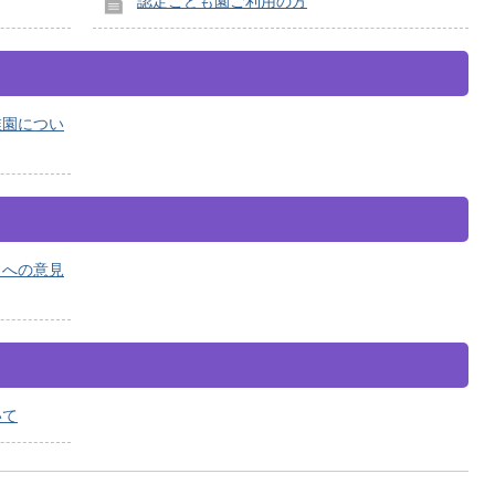
認定こども園ご利用の方
稚園につい
）への意見
いて