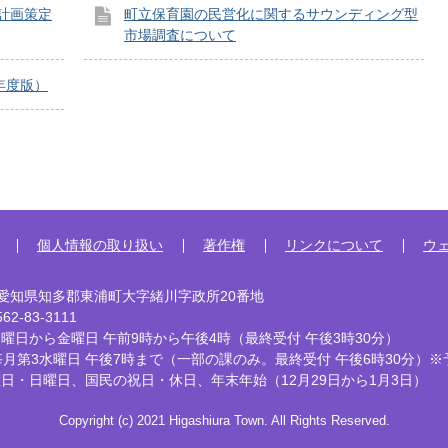
計画策定
町立保育園の民営化に関するサウンディング型
市場調査について
年度版）
個人情報の取り扱い
著作権
リンクについて
ウ
92 愛知県知多郡東浦町大字緒川字政所20番地
2-83-3111
曜日から金曜日 午前9時から午後4時
（最終受付 午後3時30分）
毎月第3水曜日 午後7時まで
（一部の課のみ。最終受付 午後6時30分）※
曜日・日曜日、国民の祝日・休日、
年末年始（12月29日から1月3日）
Copyright (c) 2021 Higashiura Town. All Rights Reserved.