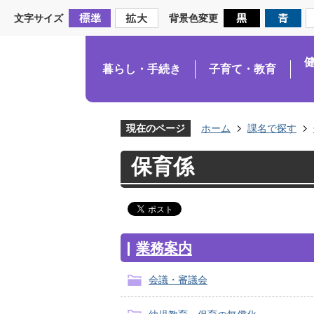
文字サイズ
背景色変更
暮らし・手続き
子育て・教育
現在のページ
ホーム
課名で探す
保育係
業務案内
会議・審議会