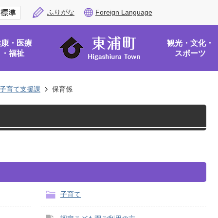
ふりがな
Foreign Language
健康・医療
観光・文化・
・福祉
スポーツ
子育て支援課
保育係
子育て