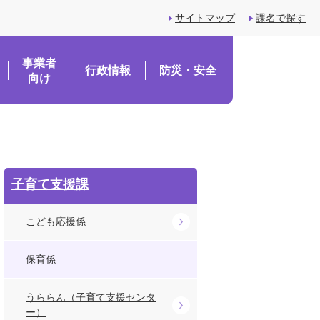
サイトマップ
課名で探す
事業者
行政情報
防災・安全
向け
子育て支援課
こども応援係
保育係
うららん（子育て支援センタ
ー）