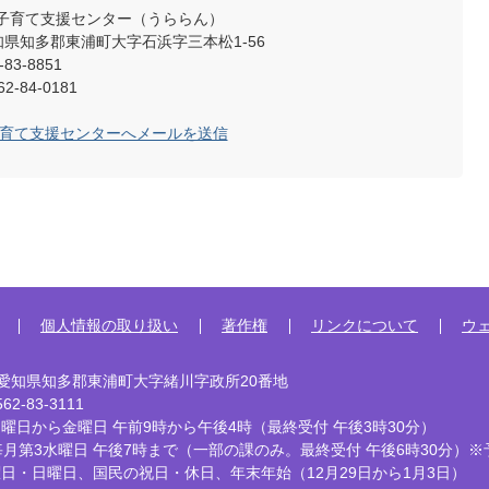
子育て支援センター（うららん）
 愛知県知多郡東浦町大字石浜字三本松1-56
83-8851
-84-0181
子育て支援センターへメールを送信
個人情報の取り扱い
著作権
リンクについて
ウ
92 愛知県知多郡東浦町大字緒川字政所20番地
2-83-3111
曜日から金曜日 午前9時から午後4時
（最終受付 午後3時30分）
毎月第3水曜日 午後7時まで
（一部の課のみ。最終受付 午後6時30分）※
曜日・日曜日、国民の祝日・休日、
年末年始（12月29日から1月3日）