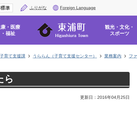
ふりがな
Foreign Language
健康・医療
観光・文化・
・福祉
スポーツ
子育て支援課
うららん（子育て支援センター）
業務案内
フ
たら
更新日：2016年04月25日