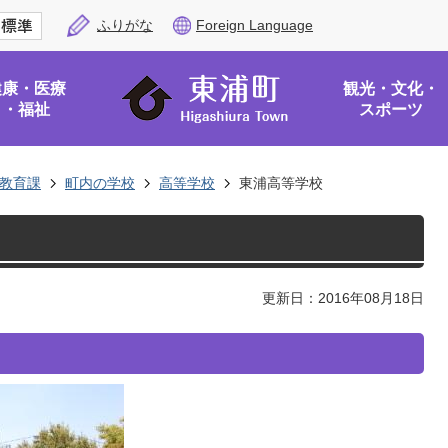
ふりがな
Foreign Language
健康・医療
観光・文化・
・福祉
スポーツ
教育課
町内の学校
高等学校
東浦高等学校
更新日：2016年08月18日