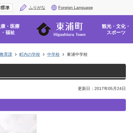
ふりがな
Foreign Language
健康・医療
観光・文化・
・福祉
スポーツ
教育課
町内の学校
中学校
東浦中学校
更新日：2017年05月24日