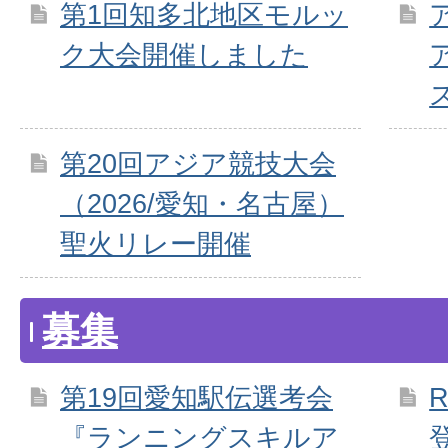
第1回知多北地区モルッ
ク大会開催しました
第20回アジア競技大会
（2026/愛知・名古屋）
聖火リレー開催
募集
第19回愛知駅伝選考会
『ランニングスキルア