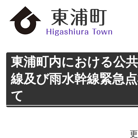
東浦町内における公共
線及び雨水幹線緊急点
て
更