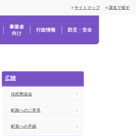
サイトマップ
課名で探す
事業者
行政情報
防災・安全
向け
広聴
住民懇談会
町政へのご意見
町長への手紙